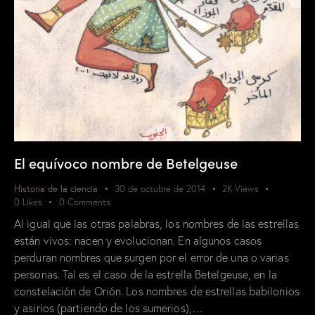
El equívoco nombre de Betelgeuse
Historia de la ciencia
30 de octubre de 2014
2K
Views
0
Likes
0
Comments
Al igual que las otras palabras, los nombres de las estrellas
están vivos: nacen y evolucionan. En algunos casos
perduran nombres que surgen por el error de una o varias
personas. Tal es el caso de la estrella Betelgeuse, en la
constelación de Orión. Los nombres de estrellas babilonios
y asirios (partiendo de los sumerios),…